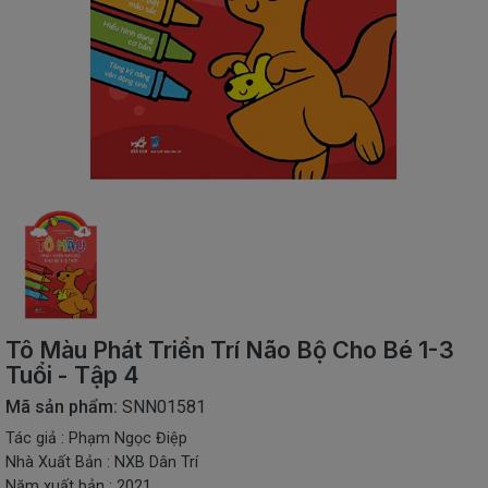
SÁCH
THIẾU
NHI
SÁCH
TIẾNG
VIỆT
SÁCH
NGOẠI
NGỮ
VPP
-
ĐỒ
DÙNG
HỌC
Tô Màu Phát Triển Trí Não Bộ Cho Bé 1-3
SINH
Tuổi - Tập 4
QUÀ
Mã sản phẩm:
SNN01581
TẶNG
Tác giả : Phạm Ngọc Điệp
-
ĐỒ
Nhà Xuất Bản : NXB Dân Trí
CHƠI
Năm xuất bản : 2021