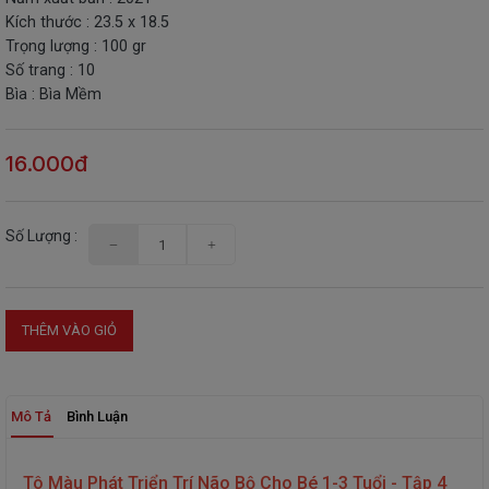
Kích thước : 23.5 x 18.5
THIẾT
Trọng lượng : 100 gr
BỊ
Số trang : 10
-
Bìa : Bìa Mềm
STEM
16.000đ
Số Lượng :
THÊM VÀO GIỎ
Mô Tả
Bình Luận
Tô Màu Phát Triển Trí Não Bộ Cho Bé 1-3 Tuổi - Tập 4