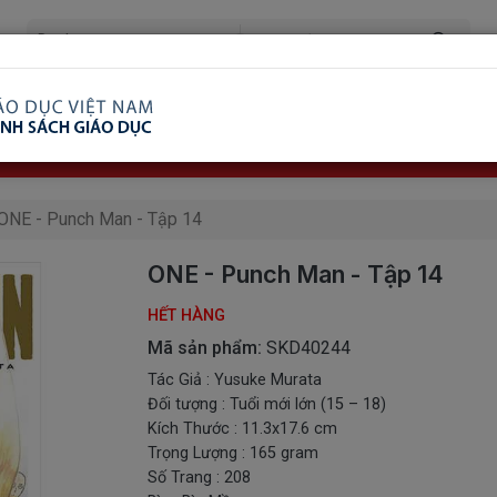
ã Xem
Ship COD Trên Toàn Quốc
Giao Hàng Từ 3 
8.738.2030: 0982689332
ONE - Punch Man - Tập 14
ONE - Punch Man - Tập 14
HẾT HÀNG
Mã sản phẩm:
SKD40244
Tác Giả : Yusuke Murata
Đối tượng : Tuổi mới lớn (15 – 18)
Kích Thước : 11.3x17.6 cm
Trọng Lượng : 165 gram
Số Trang : 208