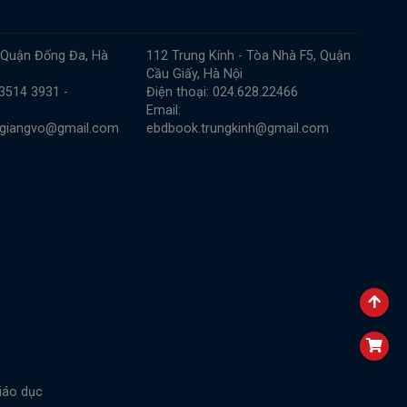
 Quận Đống Đa, Hà
112 Trung Kính - Tòa Nhà F5, Quận
Cầu Giấy, Hà Nội
 3514 3931 -
Điện thoại: 024.628.22466
Email:
.giangvo@gmail.com
ebdbook.trungkinh@gmail.com
iáo dục