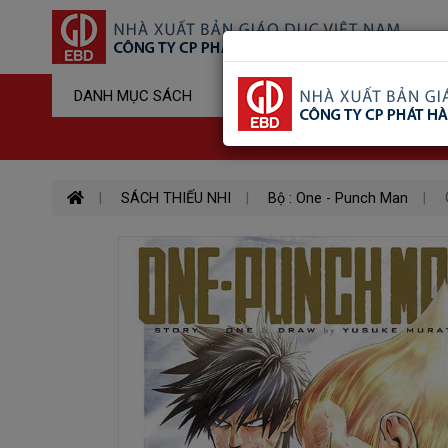
Sản Phẩm Đ
DANH MỤC SÁCH
Hotline : 03
SÁCH THIẾU NHI
Bộ : One - Punch Man