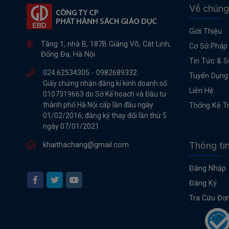
Về chúng
Giới Thiệu
Tầng 1, nhà B, 187B Giảng Võ, Cát Linh,
Cơ Sở Pháp 
Đống Đa, Hà Nội
Tin Tức & S
024.62534305 -
0982689332
Tuyển Dụng
Giấy chứng nhận đăng kí kinh doanh số
Liên Hệ
0107319663 do Sở Kế hoach và Đầu tư
thành phố Hà Nội cấp lần đầu ngày
Thống Kê T
01/02/2016, đăng ký thay đổi lần thứ 5
ngày 07/01/2021
Thông ti
khaithachang@gmail.com
Đăng Nhập
Đăng Ký
Tra Cứu Đơ