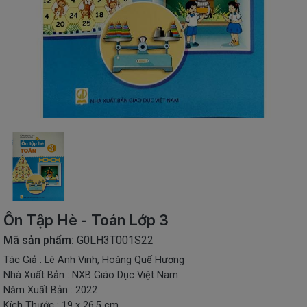
SÁCH
THIẾU
NHI
SÁCH
TIẾNG
VIỆT
SÁCH
NGOẠI
NGỮ
VPP
-
ĐỒ
DÙNG
HỌC
Ôn Tập Hè - Toán Lớp 3
SINH
Mã sản phẩm:
G0LH3T001S22
QUÀ
Tác Giả : Lê Anh Vinh, Hoàng Quế Hương
TẶNG
Nhà Xuất Bản : NXB Giáo Dục Việt Nam
-
ĐỒ
Năm Xuất Bản : 2022
CHƠI
Kích Thước : 19 x 26,5 cm