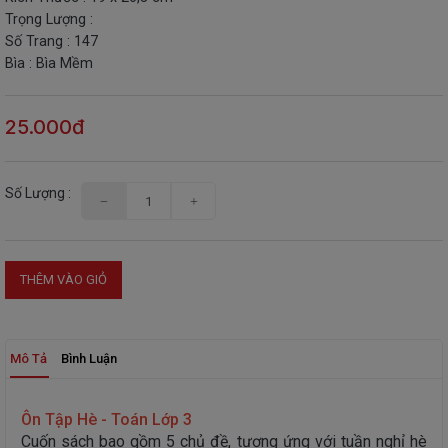
Trọng Lượng :
THIẾT
Số Trang : 147
BỊ
Bìa : Bìa Mềm
-
STEM
25.000đ
Số Lượng :
THÊM VÀO GIỎ
Mô Tả
Bình Luận
Ôn Tập Hè - Toán Lớp 3
Cuốn sách bao gồm 5 chủ đề, tương ứng với tuần nghỉ hè