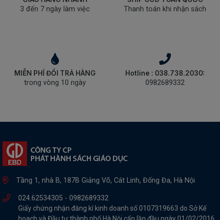
SÁCH
3 đến 7 ngày làm việc
Thanh toán khi nhận sách
THIẾU
NHI
SÁCH
TIẾNG
VIỆT
MIỄN PHÍ ĐỔI TRẢ HÀNG
Hotline : 038.738.2030:
SÁCH
trong vòng 10 ngày
0982689332
NGOẠI
NGỮ
VPP
-
ĐỒ
DÙNG
HỌC
SINH
QUÀ
Tầng 1, nhà B, 187B Giảng Võ, Cát Linh, Đống Đa, Hà Nội
TẶNG
-
024.62534305 -
0982689332
ĐỒ
Giấy chứng nhận đăng kí kinh doanh số 0107319663 do Sở Kế
CHƠI
hoach và Đầu tư thành phố Hà Nội cấp lần đầu ngày 01/02/2016,