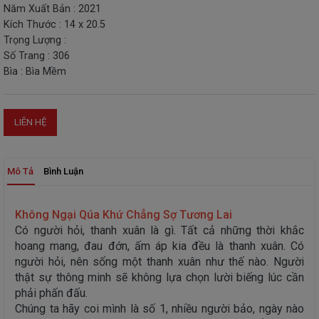
Năm Xuất Bản : 2021
THIẾT
Kích Thước : 14 x 20.5
BỊ
Trọng Lượng :
-
Số Trang : 306
STEM
Bìa : Bìa Mềm
LIÊN HỆ
Mô Tả
Bình Luận
Không Ngại Qúa Khứ Chẳng Sợ Tương Lai
Có người hỏi, thanh xuân là gì. Tất cả những thời khắc
hoang mang, đau đớn, ấm áp kia đều là thanh xuân. Có
người hỏi, nên sống một thanh xuân như thế nào. Người
thật sự thông minh sẽ không lựa chọn lười biếng lúc cần
phải phấn đấu.
Chúng ta hãy coi mình là số 1, nhiều người bảo, ngày nào