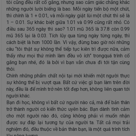
tôi cũng đều rất cố gắng, nhưng sao cảm giác chẳng khác
những người lười biếng là bao. Mỗi ngày tiến bộ một chút,
thì chính là 1 + 0.01, và mỗi ngày giật lùi một chút thì sẽ là
1 – 0.01. Sự khác biệt giữa 1.01 và 0.99 cũng rất nhỏ. Có
điều sau 365 ngày thì sao? 1.01 mũ 365 là 37.8 còn 0.99
mũ 365 lại là 0.03. Tích lũy qua từng ngày từng ngày, thì
cách biệt là hơn 1000 lần. Vì vậy, đừng bao giờ nói những
câu “tôi thật sự không thể tiếp tục kiên trì được nữa, cảm
thấy như mọi thứ mình làm đều vô ích” trongquá trình cố
gắng bạn nhé, đó là bởi vì bạn vẫn chưa đi tới tận cùng
thôi.
Chính những phẩm chất nội tại mới khiến một người thực
sự không thể bị vượt qua. Bất cứ việc gì bạn làm trên đời
này, đều là để mình trở nên tốt đẹp hơn, không liên quan tới
người khác.
Bạn đi học, không vì bất cứ người nào cả, mà để bản thân
trở thành người có kiến thức uyên bác. Bạn dành tình cảm
cho một người nào đó, cũng không phải vì muốn nhận
được sự đáp lại tương tự của người ta. Tất cả mọi trải
nghiệm đó, đều thuộc về bản thân bạn, là một quá trình tích
lũy năng lượng.