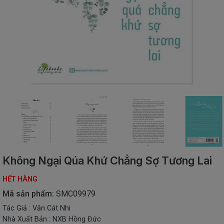
SÁCH
THIẾU
NHI
SÁCH
TIẾNG
VIỆT
SÁCH
NGOẠI
NGỮ
VPP
-
ĐỒ
DÙNG
HỌC
Không Ngại Qúa Khứ Chẳng Sợ Tương Lai
SINH
HẾT HÀNG
QUÀ
TẶNG
Mã sản phẩm:
SMC09979
-
Tác Giả : Văn Cát Nhi
ĐỒ
Nhà Xuất Bản : NXB Hồng Đức
CHƠI