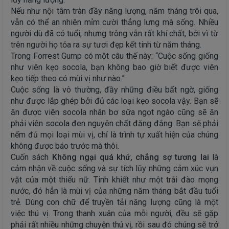
Nếu như nội tâm tràn đầy năng lượng, năm tháng trôi qua,
vẫn có thể an nhiên mỉm cười thẳng lưng mà sống. Nhiều
người dù đã có tuổi, nhưng trông vẫn rất khí chất, bởi vì từ
trên người họ tỏa ra sự tươi đẹp kết tinh từ năm tháng.
Trong Forrest Gump có một câu thế này: “Cuộc sống giống
như viên kẹo socola, bạn không bao giờ biết được viên
kẹo tiếp theo có mùi vị như nào.”
Cuộc sống là vô thường, đầy những điều bất ngờ, giống
như được lắp ghép bởi đủ các loại kẹo socola vậy. Bạn sẽ
ăn được viên socola nhân bơ sữa ngọt ngào cũng sẽ ăn
phải viên socola đen nguyên chất đăng đắng. Bạn sẽ phải
nếm đủ mọi loại mùi vị, chỉ là trình tự xuất hiện của chúng
không được báo trước mà thôi.
Cuốn sách
Không ngại quá khứ, chẳng sợ tương lai
là
cảm nhận về cuộc sống và sự tích lũy những cảm xúc vụn
vặt của một thiếu nữ. Tinh khiết như một trái đào mọng
nước, đó hẳn là mùi vị của những năm tháng bắt đầu tuổi
trẻ. Dùng con chữ để truyền tải năng lượng cũng là một
việc thú vị. Trong thanh xuân của mỗi người, đều sẽ gặp
phải rất nhiều những chuyện thú vị, rồi sau đó chúng sẽ trở