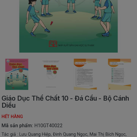
SÁCH
THIẾU
NHI
SÁCH
TIẾNG
VIỆT
SÁCH
NGOẠI
NGỮ
VPP
-
ĐỒ
DÙNG
HỌC
Giáo Dục Thể Chất 10 - Đá Cầu - Bộ Cánh
SINH
Diều
QUÀ
HẾT HÀNG
TẶNG
-
Mã sản phẩm:
H10GT40022
ĐỒ
Tác giả : Lưu Quang Hiệp, Đinh Quang Ngọc, Mai Thị Bích Ngọc,
CHƠI