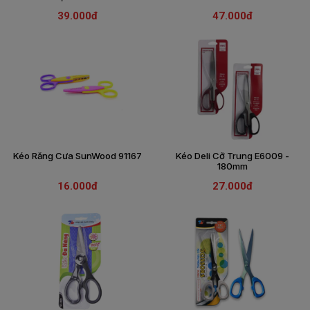
SÁCH
39.000đ
47.000đ
THIẾU
NHI
SÁCH
TIẾNG
VIỆT
SÁCH
NGOẠI
NGỮ
Kéo Răng Cưa SunWood 91167
Kéo Deli Cỡ Trung E6009 -
VPP
180mm
-
ĐỒ
16.000đ
27.000đ
DÙNG
HỌC
SINH
QUÀ
TẶNG
-
ĐỒ
CHƠI