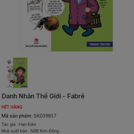
SÁCH
THIẾU
NHI
SÁCH
TIẾNG
VIỆT
SÁCH
NGOẠI
NGỮ
VPP
-
ĐỒ
DÙNG
HỌC
Danh Nhân Thế Giới - Fabrê
SINH
HẾT HÀNG
QUÀ
TẶNG
Mã sản phẩm:
SKD39837
-
Tác giả : Han Kiên
ĐỒ
Nhà xuất bản : NXB Kim Đồng
CHƠI