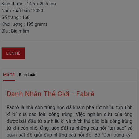
Kích thước : 14.5 x 20.5 cm
THIẾT
Năm xuất bản : 2020
BỊ
Số trang : 160
-
Khối lượng : 195 grams
STEM
Bìa : Bìa mềm
LIÊN HỆ
Mô Tả
Bình Luận
Danh Nhân Thế Giới - Fabrê
Fabrê là nhà côn trùng học đã khám phá rất nhiều tập tính
kì bí của các loài công trùng. Việc nghiên cứu của ông
được bắt đầu từ sự hiếu kì và thích thú các loài công trùng
từ khi còn nhỏ. Ông luôn đặt ra những câu hỏi “tại sao” và
quan sát để giải đáp những câu hỏi đó. Bộ “Côn trùng ký”