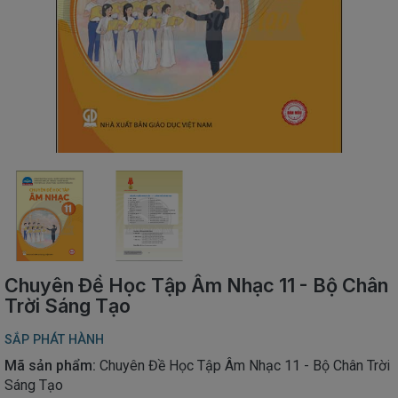
SÁCH
THIẾU
NHI
SÁCH
TIẾNG
VIỆT
SÁCH
NGOẠI
NGỮ
VPP
-
ĐỒ
DÙNG
HỌC
Chuyên Đề Học Tập Âm Nhạc 11 - Bộ Chân
SINH
Trời Sáng Tạo
QUÀ
SẮP PHÁT HÀNH
TẶNG
-
Mã sản phẩm:
Chuyên Đề Học Tập Âm Nhạc 11 - Bộ Chân Trời
ĐỒ
Sáng Tạo
CHƠI