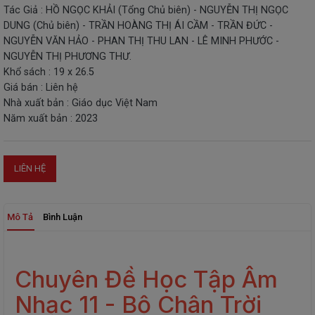
Tác Giả : HỒ NGỌC KHẢI (Tổng Chủ biên) - NGUYỄN THỊ NGỌC
THIẾT
DUNG (Chủ biên) - TRẦN HOÀNG THỊ ÁI CẦM - TRẦN ĐỨC -
BỊ
NGUYỄN VĂN HẢO - PHAN THỊ THU LAN - LÊ MINH PHƯỚC -
-
NGUYỄN THỊ PHƯƠNG THƯ.
STEM
Khổ sách : 19 x 26.5
Giá bán : Liên hệ
Nhà xuất bản : Giáo dục Việt Nam
Năm xuất bản : 2023
LIÊN HỆ
Mô Tả
Bình Luận
Chuyên Đề Học Tập Âm
Nhạc 11 - Bộ Chân Trời