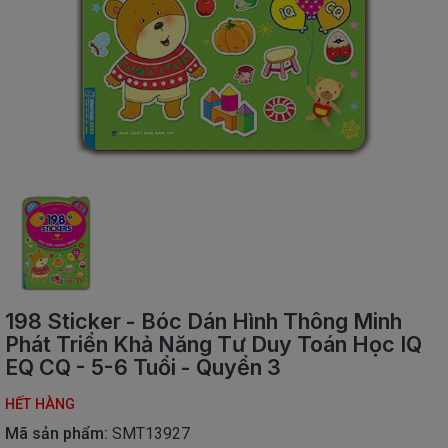
SÁCH
THIẾU
NHI
SÁCH
TIẾNG
VIỆT
SÁCH
NGOẠI
NGỮ
VPP
-
ĐỒ
DÙNG
HỌC
198 Sticker - Bóc Dán Hình Thông Minh
SINH
Phát Triển Khả Năng Tư Duy Toán Học IQ
EQ CQ - 5-6 Tuổi - Quyển 3
QUÀ
TẶNG
-
HẾT HÀNG
ĐỒ
Mã sản phẩm:
SMT13927
CHƠI