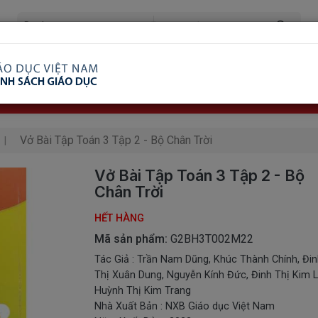
ã Xem
Ship COD Trên Toàn Quốc
Giao Hàng Từ 3 
8.738.2030: 0982689332
Vở Bài Tập Toán 3 Tập 2 - Bộ Chân Trời
Vở Bài Tập Toán 3 Tập 2 - Bộ
Chân Trời
HẾT HÀNG
Mã sản phẩm:
G2BH3T002M22
Tác Giả : Trần Nam Dũng, Khúc Thành Chính, Đi
Thị Xuân Dung, Nguyễn Kính Đức, Đinh Thị Kim L
Huỳnh Thị Kim Trang
Nhà Xuất Bản : NXB Giáo dục Việt Nam