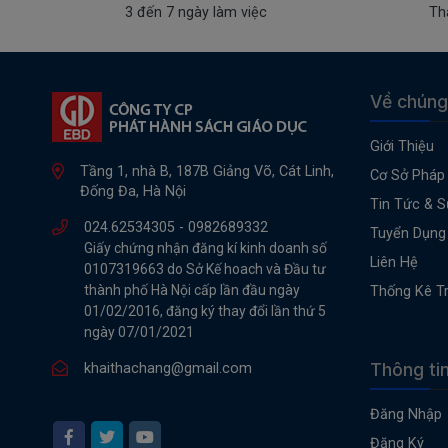
3 đến 7 ngày làm việc
Th
Về chúng
Giới Thiệu
Tầng 1, nhà B, 187B Giảng Võ, Cát Linh,
Cơ Sở Pháp 
Đống Đa, Hà Nội
Tin Tức & S
024.62534305 -
0982689332
Tuyển Dụng
Giấy chứng nhận đăng kí kinh doanh số
Liên Hệ
0107319663 do Sở Kế hoach và Đầu tư
thành phố Hà Nội cấp lần đầu ngày
Thống Kê T
01/02/2016, đăng ký thay đổi lần thứ 5
ngày 07/01/2021
Thông ti
khaithachang@gmail.com
Đăng Nhập
Đăng Ký