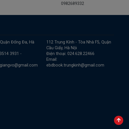
0982689332
 Quận Đống Đa, Hà
112 Trung Kính - Tòa Nhà F5, Quận
Cầu Giấy, Hà Nội
 3514 3931 -
Điện thoại: 024.628.22466
Email:
.giangvo@gmail.com
ebdbook.trungkinh@gmail.com