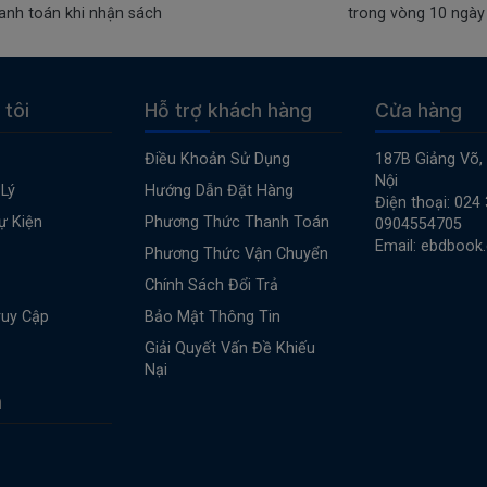
anh toán khi nhận sách
trong vòng 10 ngày
 tôi
Hỗ trợ khách hàng
Cửa hàng
Điều Khoản Sử Dụng
187B Giảng Võ,
Nội
Lý
Hướng Dẫn Đặt Hàng
Điện thoại: 024
ự Kiện
Phương Thức Thanh Toán
0904554705
Email: ebdbook
Phương Thức Vận Chuyển
Chính Sách Đổi Trả
ruy Cập
Bảo Mật Thông Tin
Giải Quyết Vấn Đề Khiếu
Nại
n