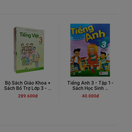
Bộ Sách Giáo Khoa +
Tiếng Anh 3 - Tập 1 -
T
Sách Bổ Trợ Lớp 3 - ...
Sách Học Sinh ...
289.600đ
40.000đ