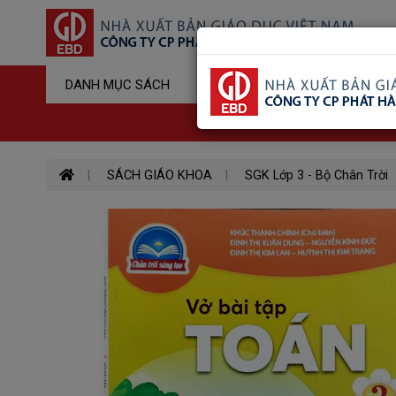
Sản Phẩm Đ
DANH MỤC SÁCH
Hotline : 03
SÁCH GIÁO KHOA
SGK Lớp 3 - Bộ Chân Trời