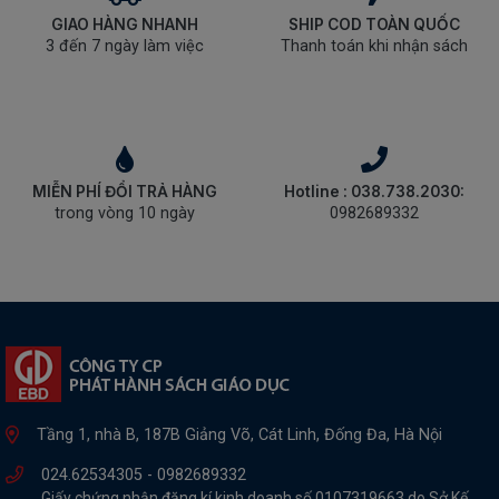
GIAO HÀNG NHANH
SHIP COD TOÀN QUỐC
3 đến 7 ngày làm việc
Thanh toán khi nhận sách
MIỄN PHÍ ĐỔI TRẢ HÀNG
Hotline : 038.738.2030:
trong vòng 10 ngày
0982689332
Tầng 1, nhà B, 187B Giảng Võ, Cát Linh, Đống Đa, Hà Nội
024.62534305 -
0982689332
Giấy chứng nhận đăng kí kinh doanh số 0107319663 do Sở Kế