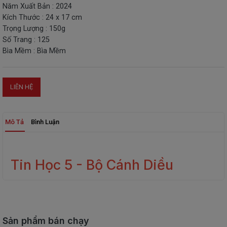
Năm Xuất Bản : 2024
THIẾT
Kích Thước : 24 x 17 cm
BỊ
Trọng Lượng : 150g
-
Số Trang : 125
STEM
Bìa Mềm : Bìa Mềm
LIÊN HỆ
Mô Tả
Bình Luận
Tin Học 5 - Bộ Cánh Diều
Sản phẩm bán chạy