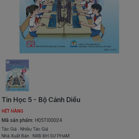
SÁCH
THIẾU
NHI
SÁCH
TIẾNG
VIỆT
SÁCH
NGOẠI
NGỮ
VPP
-
ĐỒ
DÙNG
HỌC
Tin Học 5 - Bộ Cánh Diều
SINH
HẾT HÀNG
QUÀ
TẶNG
Mã sản phẩm:
H05TI00024
-
Tác Giả : Nhiều Tác Giả
ĐỒ
Nhà Xuất Bản : NXB ĐH SƯ PHẠM
CHƠI