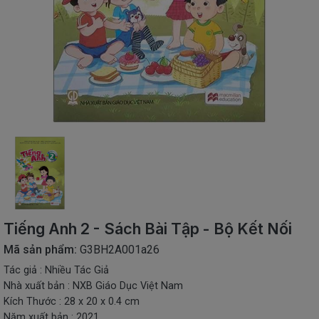
SÁCH
THIẾU
NHI
SÁCH
TIẾNG
VIỆT
SÁCH
NGOẠI
NGỮ
VPP
-
ĐỒ
DÙNG
HỌC
Tiếng Anh 2 - Sách Bài Tập - Bộ Kết Nối
SINH
Mã sản phẩm:
G3BH2A001a26
QUÀ
Tác giả : Nhiều Tác Giả
TẶNG
Nhà xuất bản : NXB Giáo Dục Việt Nam
-
ĐỒ
Kích Thước : 28 x 20 x 0.4 cm
CHƠI
Năm xuất bản : 2021