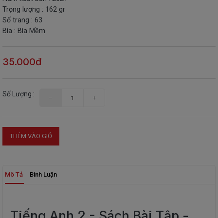
Trọng lượng : 162 gr
THIẾT
Số trang : 63
BỊ
Bìa : Bìa Mềm
-
STEM
35.000đ
Số Lượng :
THÊM VÀO GIỎ
Mô Tả
Bình Luận
Tiếng Anh 2 - Sách Bài Tập -