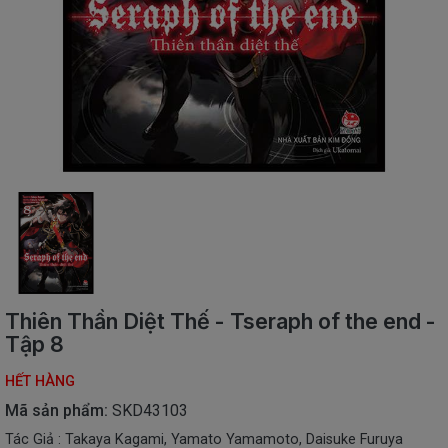
SÁCH
THIẾU
NHI
SÁCH
TIẾNG
VIỆT
SÁCH
NGOẠI
NGỮ
VPP
-
ĐỒ
DÙNG
HỌC
Thiên Thần Diệt Thế - Tseraph of the end -
SINH
Tập 8
QUÀ
HẾT HÀNG
TẶNG
-
Mã sản phẩm:
SKD43103
ĐỒ
Tác Giả : Takaya Kagami, Yamato Yamamoto, Daisuke Furuya
CHƠI