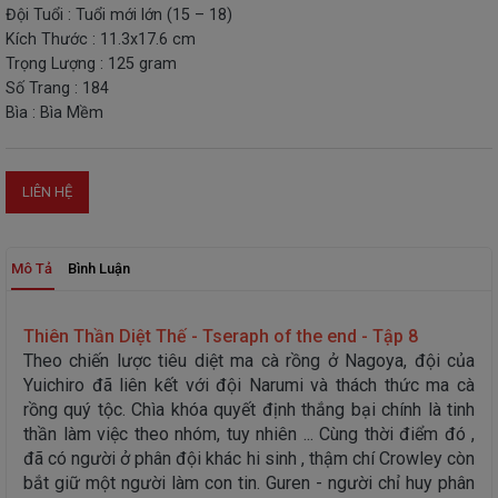
Đội Tuổi : Tuổi mới lớn (15 – 18)
THIẾT
Kích Thước : 11.3x17.6 cm
BỊ
Trọng Lượng : 125 gram
-
Số Trang : 184
STEM
Bìa : Bìa Mềm
LIÊN HỆ
Mô Tả
Bình Luận
Thiên Thần Diệt Thế - Tseraph of the end - Tập 8
Theo chiến lược tiêu diệt ma cà rồng ở Nagoya, đội của
Yuichiro đã liên kết với đội Narumi và thách thức ma cà
rồng quý tộc. Chìa khóa quyết định thắng bại chính là tinh
thần làm việc theo nhóm, tuy nhiên ... Cùng thời điểm đó ,
đã có người ở phân đội khác hi sinh , thậm chí Crowley còn
bắt giữ một người làm con tin. Guren - người chỉ huy phân