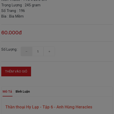
Trọng Lượng : 245 gram
THIẾT
Số Trang : 196
BỊ
Bìa : Bìa Mềm
-
STEM
60.000đ
Số Lượng :
THÊM VÀO GIỎ
Mô Tả
Bình Luận
Thần thoại Hy Lạp - Tập 6 - Anh Hùng Heracles