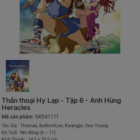
SÁCH
THIẾU
NHI
SÁCH
TIẾNG
VIỆT
SÁCH
NGOẠI
NGỮ
VPP
-
ĐỒ
DÙNG
HỌC
Thần thoại Hy Lạp - Tập 6 - Anh Hùng
SINH
Heracles
QUÀ
Mã sản phẩm:
SKD41171
TẶNG
Tác Giả : Thomas, BulfinchLee, Kwangjin, Seo Young
-
ĐỒ
Độ Tuổi : Nhi đồng (6 – 11)
CHƠI
Kích Thước : 14.5 x 20.5 cm