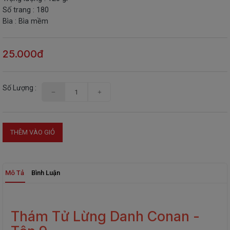
Số trang : 180
THIẾT
Bìa : Bìa mềm
BỊ
-
STEM
25.000đ
Số Lượng :
THÊM VÀO GIỎ
Mô Tả
Bình Luận
Thám Tử Lừng Danh Conan -