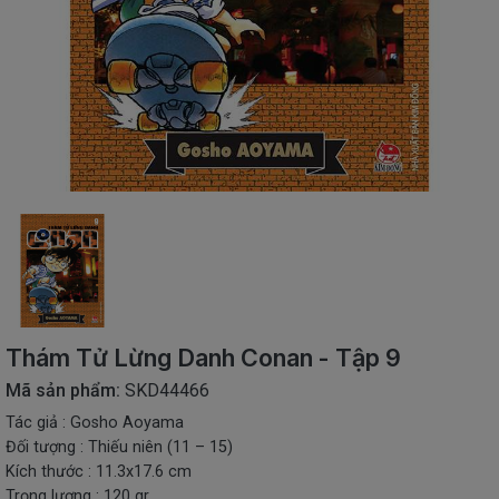
SÁCH
THIẾU
NHI
SÁCH
TIẾNG
VIỆT
SÁCH
NGOẠI
NGỮ
VPP
-
ĐỒ
DÙNG
HỌC
Thám Tử Lừng Danh Conan - Tập 9
SINH
Mã sản phẩm:
SKD44466
QUÀ
Tác giả : Gosho Aoyama
TẶNG
Đối tượng : Thiếu niên (11 – 15)
-
ĐỒ
Kích thước : 11.3x17.6 cm
CHƠI
Trọng lượng : 120 gr