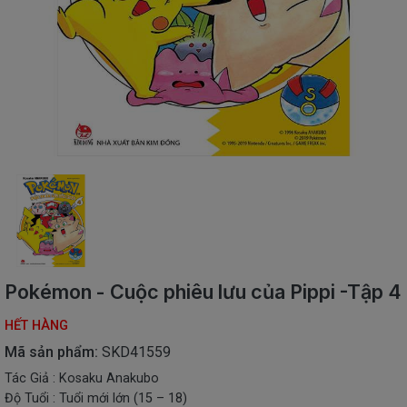
SÁCH
THIẾU
NHI
SÁCH
TIẾNG
VIỆT
SÁCH
NGOẠI
NGỮ
VPP
-
ĐỒ
DÙNG
HỌC
Pokémon - Cuộc phiêu lưu của Pippi -Tập 4
SINH
HẾT HÀNG
QUÀ
TẶNG
Mã sản phẩm:
SKD41559
-
Tác Giả : Kosaku Anakubo
ĐỒ
Độ Tuổi : Tuổi mới lớn (15 – 18)
CHƠI