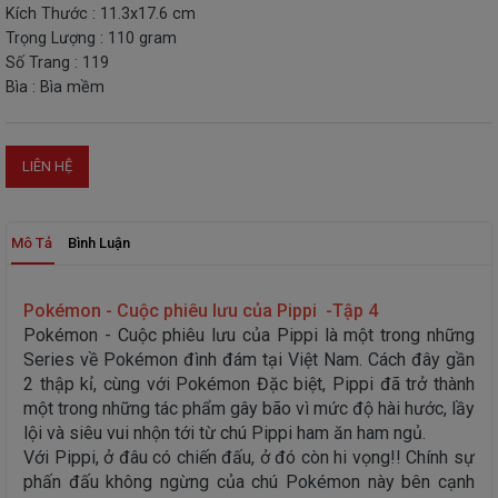
Kích Thước : 11.3x17.6 cm
THIẾT
Trọng Lượng : 110 gram
BỊ
Số Trang : 119
-
Bìa : Bìa mềm
STEM
LIÊN HỆ
Mô Tả
Bình Luận
Pokémon - Cuộc phiêu lưu của Pippi -Tập 4
Pokémon - Cuộc phiêu lưu của Pippi là một trong những
Series về Pokémon đình đám tại Việt Nam. Cách đây gần
2 thập kỉ, cùng với Pokémon Đặc biệt, Pippi đã trở thành
một trong những tác phẩm gây bão vì mức độ hài hước, lầy
lội và siêu vui nhộn tới từ chú Pippi ham ăn ham ngủ.
Với Pippi, ở đâu có chiến đấu, ở đó còn hi vọng!! Chính sự
phấn đấu không ngừng của chú Pokémon này bên cạnh