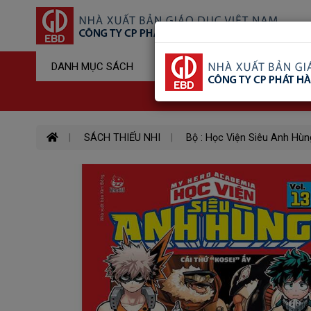
Sản Phẩm Đ
DANH MỤC SÁCH
Hotline : 03
SÁCH THIẾU NHI
Bộ : Học Viện Siêu Anh Hùn