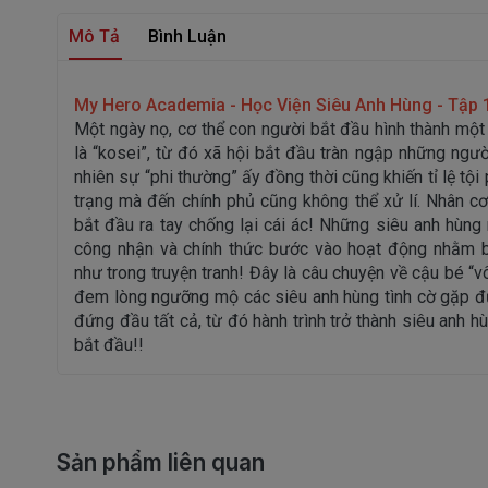
Mô Tả
Bình Luận
My Hero Academia - Học Viện Siêu Anh Hùng - Tập 
Một ngày nọ, cơ thể con người bắt đầu hình thành một
là “kosei”, từ đó xã hội bắt đầu tràn ngập những ngườ
nhiên sự “phi thường” ấy đồng thời cũng khiến tỉ lệ tội
trạng mà đến chính phủ cũng không thể xử lí. Nhân cơ
bắt đầu ra tay chống lại cái ác! Những siêu anh hùn
công nhận và chính thức bước vào hoạt động nhằm bả
như trong truyện tranh! Đây là câu chuyện về cậu bé “v
đem lòng ngưỡng mộ các siêu anh hùng tình cờ gặp đư
đứng đầu tất cả, từ đó hành trình trở thành siêu anh h
bắt đầu!!
Sản phẩm liên quan