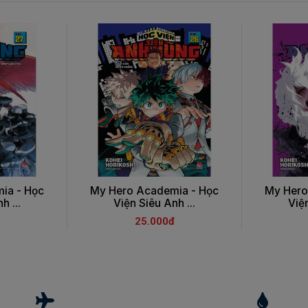
ia - Học
My Hero Academia - Học
My Hero
h ...
Viện Siêu Anh ...
Viện
25.000đ