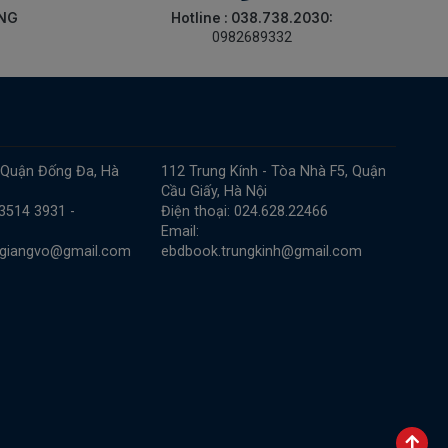
ÀNG
Hotline : 038.738.2030:
0982689332
 Quận Đống Đa, Hà
112 Trung Kính - Tòa Nhà F5, Quận
Cầu Giấy, Hà Nội
 3514 3931 -
Điện thoại: 024.628.22466
Email:
.giangvo@gmail.com
ebdbook.trungkinh@gmail.com