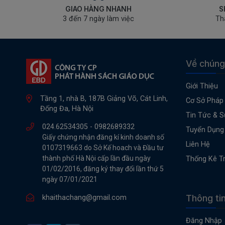
GIAO HÀNG NHANH
S
3 đến 7 ngày làm việc
Th
Về chúng
Giới Thiệu
Tầng 1, nhà B, 187B Giảng Võ, Cát Linh,
Cơ Sở Pháp 
Đống Đa, Hà Nội
Tin Tức & S
024.62534305 -
0982689332
Tuyển Dụng
Giấy chứng nhận đăng kí kinh doanh số
Liên Hệ
0107319663 do Sở Kế hoach và Đầu tư
thành phố Hà Nội cấp lần đầu ngày
Thống Kê T
01/02/2016, đăng ký thay đổi lần thứ 5
ngày 07/01/2021
Thông ti
khaithachang@gmail.com
Đăng Nhập