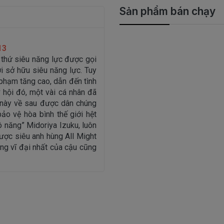
Sản phẩm bán chạy
13
 thứ siêu năng lực được gọi
i sở hữu siêu năng lực. Tuy
 phạm tăng cao, dẫn đến tình
 hội đó, một vài cá nhân đã
g này về sau được dân chúng
o vệ hòa bình thế giới hệt
ô năng” Midoriya Izuku, luôn
ợc siêu anh hùng All Might
ùng vĩ đại nhất của cậu cũng