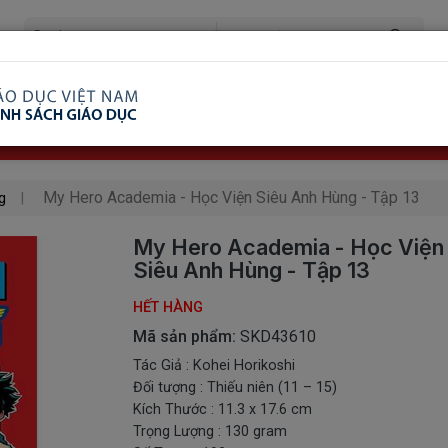
ã Xem
Ship COD Trên Toàn Quốc
Giao Hàng Từ 3 
8.738.2030: 0982689332
My Hero Academia - Học Viện Siêu Anh Hùng - Tập 13
g
My Hero Academia - Học Viện
Siêu Anh Hùng - Tập 13
HẾT HÀNG
Mã sản phẩm:
SKD43610
Tác Giả : Kohei Horikoshi
Đối tượng : Thiếu niên (11 – 15)
Kích Thước : 11.3 x 17.6 cm
Trọng Lượng : 130 gram