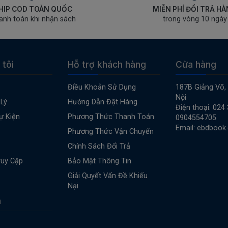
HIP COD TOÀN QUỐC
MIỄN PHÍ ĐỔI TRẢ H
anh toán khi nhận sách
trong vòng 10 ngày
 tôi
Hỗ trợ khách hàng
Cửa hàng
Điều Khoản Sử Dụng
187B Giảng Võ,
Nội
Lý
Hướng Dẫn Đặt Hàng
Điện thoại: 024
ự Kiện
Phương Thức Thanh Toán
0904554705
Email: ebdbook
Phương Thức Vận Chuyển
Chính Sách Đổi Trả
ruy Cập
Bảo Mật Thông Tin
Giải Quyết Vấn Đề Khiếu
Nại
n