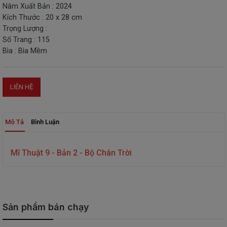
Năm Xuất Bản : 2024
THIẾT
Kích Thước : 20 x 28 cm
BỊ
Trọng Lượng :
-
Số Trang : 115
STEM
Bìa : Bìa Mềm
LIÊN HỆ
Mô Tả
Bình Luận
Mĩ Thuật 9 - Bản 2 - Bộ Chân Trời
Sản phẩm bán chạy