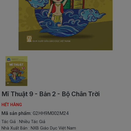
SÁCH
THIẾU
NHI
SÁCH
TIẾNG
VIỆT
SÁCH
NGOẠI
NGỮ
VPP
-
ĐỒ
DÙNG
HỌC
Mĩ Thuật 9 - Bản 2 - Bộ Chân Trời
SINH
HẾT HÀNG
QUÀ
TẶNG
Mã sản phẩm:
G2HH9M002M24
-
Tác Giả : Nhiều Tác Giả
ĐỒ
Nhà Xuất Bản : NXB Giáo Dục Việt Nam
CHƠI