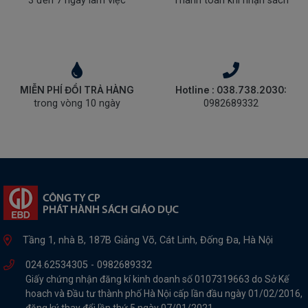
3 đến 7 ngày làm việc
Thanh toán khi nhận sách
THIẾT
BỊ
-
STEM
MIỄN PHÍ ĐỔI TRẢ HÀNG
Hotline : 038.738.2030:
trong vòng 10 ngày
0982689332
Tầng 1, nhà B, 187B Giảng Võ, Cát Linh, Đống Đa, Hà Nội
024.62534305 -
0982689332
Giấy chứng nhận đăng kí kinh doanh số 0107319663 do Sở Kế
hoach và Đầu tư thành phố Hà Nội cấp lần đầu ngày 01/02/2016,