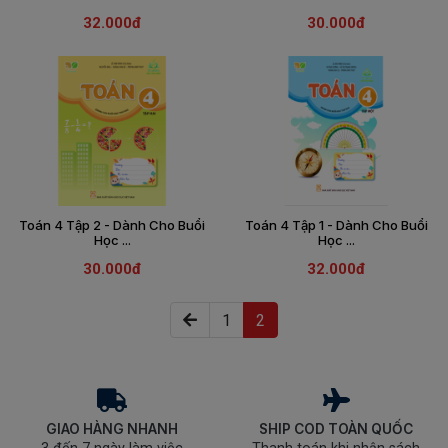
SÁCH
32.000đ
30.000đ
THIẾU
NHI
SÁCH
TIẾNG
VIỆT
SÁCH
NGOẠI
NGỮ
Toán 4 Tập 2 - Dành Cho Buổi
Toán 4 Tập 1 - Dành Cho Buổi
VPP
Học ...
Học ...
-
ĐỒ
30.000đ
32.000đ
DÙNG
HỌC
(current)
1
2
SINH
QUÀ
TẶNG
-
ĐỒ
GIAO HÀNG NHANH
SHIP COD TOÀN QUỐC
CHƠI