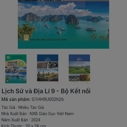
SÁCH
THIẾU
NHI
SÁCH
TIẾNG
VIỆT
SÁCH
NGOẠI
NGỮ
VPP
-
ĐỒ
DÙNG
HỌC
Lịch Sử và Địa Lí 9 - Bộ Kết nối
SINH
Mã sản phẩm:
G1HH9U002h26
QUÀ
Tác Giả : Nhiều Tác Giả
TẶNG
Nhà Xuất Bản : NXB Giáo Dục Việt Nam
-
ĐỒ
Năm Xuất Bản : 2024
CHƠI
Kích Thước : 20 x 28 cm