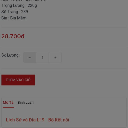
Trọng Lượng : 220g
THIẾT
Số Trang : 239
BỊ
Bìa : Bìa Mềm
-
STEM
28.700đ
Số Lượng :
THÊM VÀO GIỎ
Mô Tả
Bình Luận
Lịch Sử và Địa Lí 9 - Bộ Kết nối