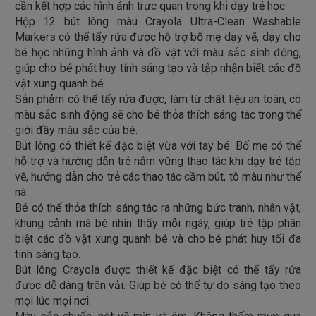
cần kết hợp các hình ảnh trực quan trong khi dạy trẻ học.
Hộp 12 bút lông màu Crayola Ultra-Clean Washable
Markers có thể tẩy rửa được hỗ trợ bố mẹ dạy vẽ, dạy cho
bé học những hình ảnh và đồ vật với màu sắc sinh động,
giúp cho bé phát huy tính sáng tạo và tập nhận biết các đồ
vật xung quanh bé.
Sản phảm có thể tẩy rửa được, làm từ chất liệu an toàn, có
màu sắc sinh động sẽ cho bé thỏa thích sáng tác trong thế
giới đầy màu sắc của bé.
Bút lông có thiết kế đặc biệt vừa với tay bé. Bố mẹ có thể
hỗ trợ và hướng dẫn trẻ nắm vững thao tác khi dạy trẻ tập
vẽ, hướng dẫn cho trẻ các thao tác cầm bút, tô màu như thế
nà
Bé có thể thỏa thích sáng tác ra những bức tranh, nhân vật,
khung cảnh mà bé nhìn thấy mỗi ngày, giúp trẻ tập phân
biệt các đồ vật xung quanh bé và cho bé phát huy tối đa
tính sáng tạo.
Bút lông Crayola được thiết kế đặc biệt có thể tẩy rửa
được dễ dàng trên vải. Giúp bé có thể tự do sáng tạo theo
mọi lúc mọi nơi.