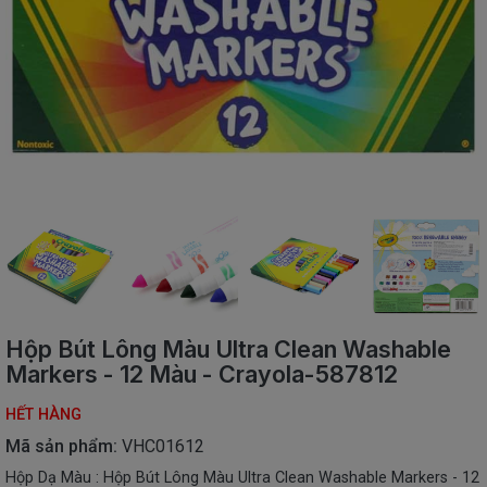
SÁCH
THIẾU
NHI
SÁCH
TIẾNG
VIỆT
SÁCH
NGOẠI
NGỮ
VPP
-
ĐỒ
DÙNG
HỌC
Hộp Bút Lông Màu Ultra Clean Washable
SINH
Markers - 12 Màu - Crayola-587812
QUÀ
HẾT HÀNG
TẶNG
-
Mã sản phẩm:
VHC01612
ĐỒ
Hộp Dạ Màu : Hộp Bút Lông Màu Ultra Clean Washable Markers - 12
CHƠI