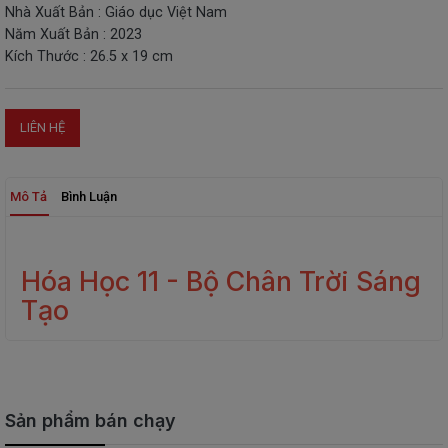
Nhà Xuất Bản : Giáo dục Việt Nam
THIẾT
Năm Xuất Bản : 2023
BỊ
Kích Thước : 26.5 x 19 cm
-
STEM
LIÊN HỆ
Mô Tả
Bình Luận
Hóa Học 11 - Bộ Chân Trời Sáng
Tạo
Sản phẩm bán chạy