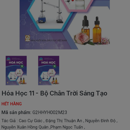
SÁCH
THIẾU
NHI
SÁCH
TIẾNG
VIỆT
SÁCH
NGOẠI
NGỮ
VPP
-
ĐỒ
DÙNG
HỌC
Hóa Học 11 - Bộ Chân Trời Sáng Tạo
SINH
HẾT HÀNG
QUÀ
TẶNG
Mã sản phẩm:
G2HHYH002M23
-
Tác Giả : Cao Cự Giác , Đặng Thị Thuận An , Nguyễn Đình Độ ,
ĐỒ
Nguyễn Xuân Hồng Quân ,Phạm Ngọc Tuấn ,
CHƠI