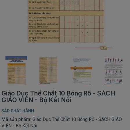
SÁCH
THIẾU
NHI
SÁCH
TIẾNG
VIỆT
SÁCH
NGOẠI
NGỮ
VPP
-
ĐỒ
DÙNG
HỌC
Giáo Dục Thể Chất 10 Bóng Rổ - SÁCH
SINH
GIÁO VIÊN - Bộ Kết Nối
QUÀ
SẮP PHÁT HÀNH
TẶNG
-
Mã sản phẩm:
Giáo Dục Thể Chất 10 Bóng Rổ - SÁCH GIÁO
ĐỒ
VIÊN - Bộ Kết Nối
CHƠI