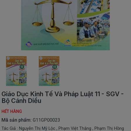
SÁCH
THIẾU
NHI
SÁCH
TIẾNG
VIỆT
SÁCH
NGOẠI
NGỮ
VPP
-
ĐỒ
DÙNG
HỌC
Giáo Dục Kinh Tế Và Pháp Luật 11 - SGV -
SINH
Bộ Cánh Diều
QUÀ
HẾT HÀNG
TẶNG
-
Mã sản phẩm:
G11GP00023
ĐỒ
Tác Giả : Nguyễn Thị Mỹ Lộc , Phạm Việt Thắng , Phạm Thị Hồng
CHƠI