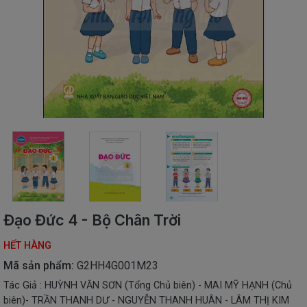
SÁCH
THIẾU
NHI
SÁCH
TIẾNG
VIỆT
SÁCH
NGOẠI
NGỮ
VPP
-
ĐỒ
DÙNG
HỌC
Đạo Đức 4 - Bộ Chân Trời
SINH
HẾT HÀNG
QUÀ
TẶNG
Mã sản phẩm:
G2HH4G001M23
-
Tác Giả : HUỲNH VĂN SƠN (Tổng Chủ biên) - MAI MỸ HẠNH (Chủ
ĐỒ
biên)- TRẦN THANH DƯ - NGUYỄN THANH HUÂN - LÂM THỊ KIM
CHƠI