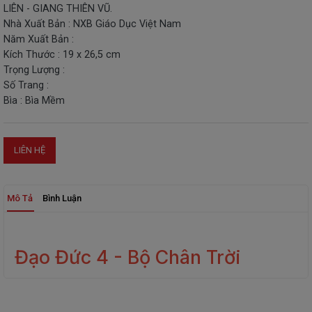
LIÊN - GIANG THIÊN VŨ.
THIẾT
Nhà Xuất Bản : NXB Giáo Dục Việt Nam
BỊ
Năm Xuất Bản :
-
Kích Thước : 19 x 26,5 cm
STEM
Trọng Lượng :
Số Trang :
Bìa : Bìa Mềm
LIÊN HỆ
Mô Tả
Bình Luận
Đạo Đức 4 - Bộ Chân Trời