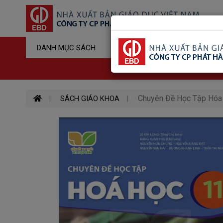
Sản Phẩm Đ
DANH MỤC SÁCH
Hotline : 03
Chuyên Đề Học Tập Hóa H
SÁCH GIÁO KHOA