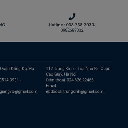
ÀNG
Hotline : 038.738.2030:
0982689332
 Quận Đống Đa, Hà
112 Trung Kính - Tòa Nhà F5, Quận
Cầu Giấy, Hà Nội
 3514 3931 -
Điện thoại: 024.628.22466
Email:
.giangvo@gmail.com
ebdbook.trungkinh@gmail.com