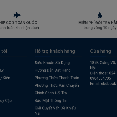
HIP COD TOÀN QUỐC
MIỄN PHÍ ĐỔI TRẢ H
anh toán khi nhận sách
trong vòng 10 ngày
 tôi
Hỗ trợ khách hàng
Cửa hàng
Điều Khoản Sử Dụng
187B Giảng Võ,
Nội
Lý
Hướng Dẫn Đặt Hàng
Điện thoại: 024
ự Kiện
Phương Thức Thanh Toán
0904554705
Email: ebdbook
Phương Thức Vận Chuyển
Chính Sách Đổi Trả
ruy Cập
Bảo Mật Thông Tin
Giải Quyết Vấn Đề Khiếu
Nại