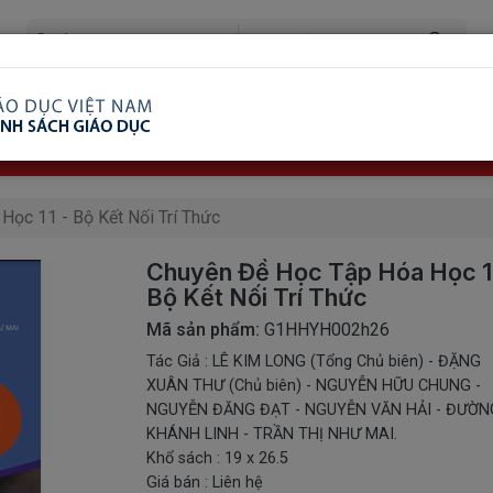
ã Xem
Ship COD Trên Toàn Quốc
Giao Hàng Từ 3 
8.738.2030: 0982689332
ọc 11 - Bộ Kết Nối Trí Thức
Chuyên Đề Học Tập Hóa Học 1
Bộ Kết Nối Trí Thức
Mã sản phẩm:
G1HHYH002h26
Tác Giả : LÊ KIM LONG (Tổng Chủ biên) - ĐẶNG
XUÂN THƯ (Chủ biên) - NGUYỄN HỮU CHUNG -
NGUYỄN ĐĂNG ĐẠT - NGUYỄN VĂN HẢI - ĐƯỜN
KHÁNH LINH - TRẦN THỊ NHƯ MAI.
Khổ sách : 19 x 26.5
Giá bán : Liên hệ