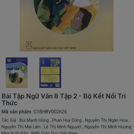
SÁCH
THIẾU
NHI
SÁCH
TIẾNG
VIỆT
SÁCH
NGOẠI
NGỮ
VPP
-
ĐỒ
DÙNG
HỌC
Bài Tập Ngữ Văn 8 Tập 2 - Bộ Kết Nối Trí
SINH
Thức
QUÀ
Mã sản phẩm:
G1BH8V002h26
TẶNG
Tác Giả : Bùi Mạnh Hùng , Phan Huy Dũng , Nguyễn Thị Ngân Hoa ,
-
ĐỒ
Nguyễn Thị Mai Liên , Lê Thị Minh Nguyệt , Nguyễn Thị Minh Hương
CHƠI
Nhà Xuất Bản : NXB Giáo Dục Việt Nam