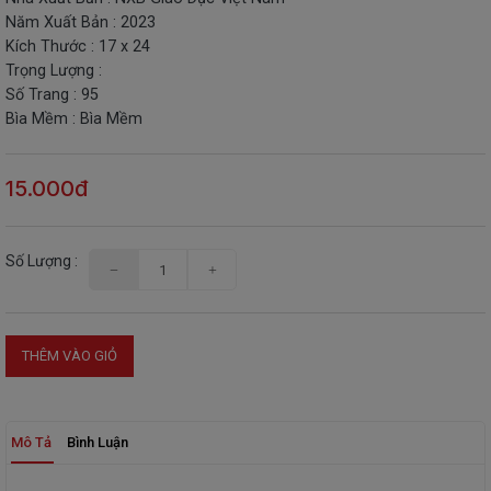
Năm Xuất Bản : 2023
THIẾT
Kích Thước : 17 x 24
BỊ
Trọng Lượng :
-
Số Trang : 95
STEM
Bìa Mềm : Bìa Mềm
15.000đ
Số Lượng :
THÊM VÀO GIỎ
Mô Tả
Bình Luận