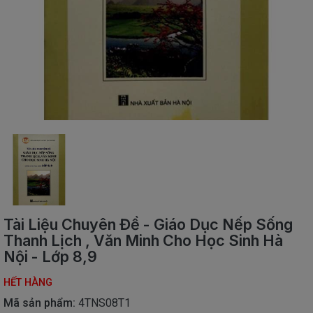
SÁCH
THIẾU
NHI
SÁCH
TIẾNG
VIỆT
SÁCH
NGOẠI
NGỮ
VPP
-
ĐỒ
DÙNG
HỌC
Tài Liệu Chuyên Đề - Giáo Dục Nếp Sống
SINH
Thanh Lịch , Văn Minh Cho Học Sinh Hà
Nội - Lớp 8,9
QUÀ
TẶNG
-
HẾT HÀNG
ĐỒ
Mã sản phẩm:
4TNS08T1
CHƠI