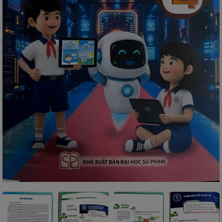
SÁCH
THIẾU
NHI
SÁCH
TIẾNG
VIỆT
SÁCH
NGOẠI
NGỮ
VPP
-
ĐỒ
DÙNG
HỌC
SINH
QUÀ
TẶNG
-
ĐỒ
CHƠI