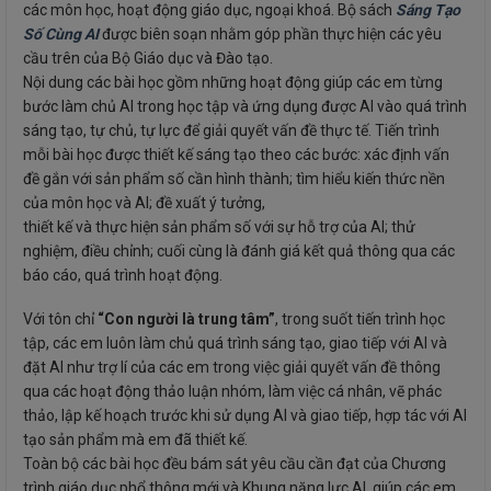
các môn học, hoạt động giáo dục, ngoại khoá. Bộ sách
Sáng Tạo
Số Cùng AI
được biên soạn nhằm góp phần thực hiện các yêu
cầu trên của Bộ Giáo dục và Đào tạo.
Nội dung các bài học gồm những hoạt động giúp các em từng
bước làm chủ AI trong học tập và ứng dụng được AI vào quá trình
sáng tạo, tự chủ, tự lực để giải quyết vấn đề thực tế. Tiến trình
mỗi bài học được thiết kế sáng tạo theo các bước: xác định vấn
đề gắn với sản phẩm số cần hình thành; tìm hiểu kiến thức nền
của môn học và AI; đề xuất ý tưởng,
thiết kế và thực hiện sản phẩm số với sự hỗ trợ của AI; thử
nghiệm, điều chỉnh; cuối cùng là đánh giá kết quả thông qua các
báo cáo, quá trình hoạt động.
Với tôn chỉ
“Con người là trung tâm”
, trong suốt tiến trình học
tập, các em luôn làm chủ quá trình sáng tạo, giao tiếp với AI và
đặt AI như trợ lí của các em trong việc giải quyết vấn đề thông
qua các hoạt động thảo luận nhóm, làm việc cá nhân, vẽ phác
thảo, lập kế hoạch trước khi sử dụng AI và giao tiếp, hợp tác với AI
tạo sản phẩm mà em đã thiết kế.
Toàn bộ các bài học đều bám sát yêu cầu cần đạt của Chương
trình giáo dục phổ thông mới và Khung năng lực AI, giúp các em