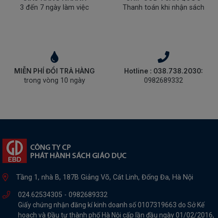
3 đến 7 ngày làm việc
Thanh toán khi nhận sách
MIỄN PHÍ ĐỔI TRẢ HÀNG
Hotline : 038.738.2030:
trong vòng 10 ngày
0982689332
Tầng 1, nhà B, 187B Giảng Võ, Cát Linh, Đống Đa, Hà Nội
024.62534305 -
0982689332
Giấy chứng nhận đăng kí kinh doanh số 0107319663 do Sở Kế
hoach và Đầu tư thành phố Hà Nội cấp lần đầu ngày 01/02/2016,