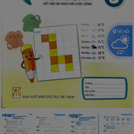
SÁCH
THIẾU
NHI
SÁCH
TIẾNG
VIỆT
SÁCH
NGOẠI
NGỮ
VPP
-
ĐỒ
DÙNG
HỌC
SINH
QUÀ
TẶNG
-
ĐỒ
CHƠI