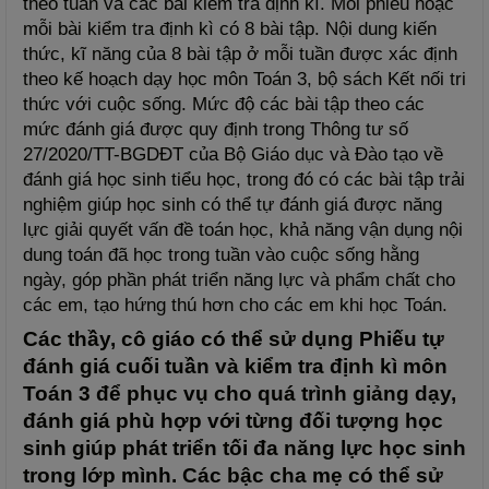
theo tuần và các bài kiểm tra định kì. Mỗi phiếu hoặc 
mỗi bài kiểm tra định kì có 8 bài tập. Nội dung kiến 
thức, kĩ năng của 8 bài tập ở mỗi tuần được xác định 
theo kế hoạch dạy học môn Toán 3, bộ sách Kết nối tri 
thức với cuộc sống. Mức độ các bài tập theo các 
mức đánh giá được quy định trong Thông tư số 
27/2020/TT-BGDĐT của Bộ Giáo dục và Đào tạo về 
đánh giá học sinh tiểu học, trong đó có các bài tập trải 
nghiệm giúp học sinh có thể tự đánh giá được năng 
lực giải quyết vấn đề toán học, khả năng vận dụng nội 
dung toán đã học trong tuần vào cuộc sống hằng 
ngày, góp phần phát triển năng lực và phẩm chất cho 
các em, tạo hứng thú hơn cho các em khi học Toán.
Các thầy, cô giáo có thể sử dụng Phiếu tự 
đánh giá cuối tuần và kiểm tra định kì môn 
Toán 3 để phục vụ cho quá trình giảng dạy, 
đánh giá phù hợp với từng đối tượng học 
sinh giúp phát triển tối đa năng lực học sinh 
trong lớp mình. Các bậc cha mẹ có thể sử 