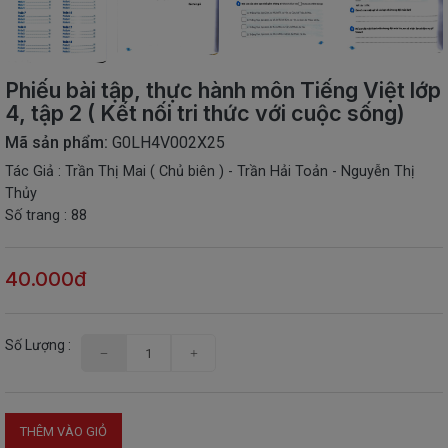
THIẾT
BỊ
-
Phiếu bài tập, thực hành môn Tiếng Việt lớp
STEM
4, tập 2 ( Kết nối tri thức với cuộc sống)
Mã sản phẩm:
G0LH4V002X25
Tác Giả : Trần Thị Mai ( Chủ biên ) - Trần Hải Toản - Nguyễn Thị
Thủy
Số trang : 88
40.000đ
Số Lượng :
THÊM VÀO GIỎ