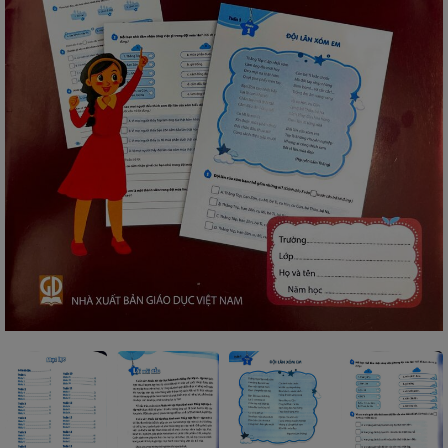
SÁCH
THIẾU
NHI
SÁCH
TIẾNG
VIỆT
SÁCH
NGOẠI
NGỮ
VPP
-
ĐỒ
DÙNG
HỌC
SINH
QUÀ
TẶNG
-
ĐỒ
CHƠI