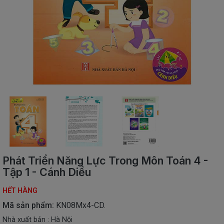
SÁCH
THIẾU
NHI
SÁCH
TIẾNG
VIỆT
SÁCH
NGOẠI
NGỮ
VPP
-
ĐỒ
DÙNG
HỌC
Phát Triển Năng Lực Trong Môn Toán 4 -
SINH
Tập 1 - Cánh Diều
QUÀ
HẾT HÀNG
TẶNG
-
Mã sản phẩm:
KN08Mx4-CD.
ĐỒ
Nhà xuất bản : Hà Nội
CHƠI