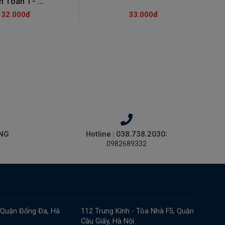
 Toán 1 - ...
32.000đ
33.000đ
ÀNG
Hotline : 038.738.2030:
0982689332
 Quận Đống Đa, Hà
112 Trung Kính - Tòa Nhà F5, Quận
Cầu Giấy, Hà Nội