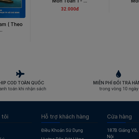
Môn Toán 1 - ...
Môn
32.000đ
Nam ( Theo
..
HIP COD TOÀN QUỐC
MIỄN PHÍ ĐỔI TRẢ H
anh toán khi nhận sách
trong vòng 10 ngày
 tôi
Hỗ trợ khách hàng
Cửa hàng
Điều Khoản Sử Dụng
187B Giảng Võ,
Nội