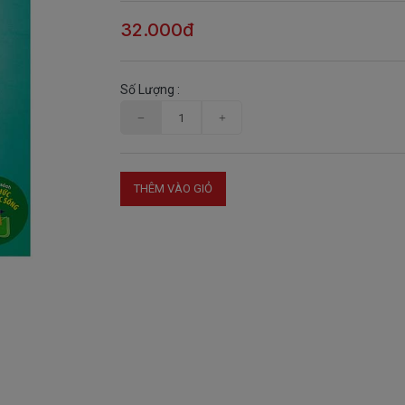
32.000đ
Số Lượng :
THÊM VÀO GIỎ