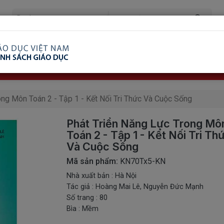
ã Xem
Ship COD Trên Toàn Quốc
Giao Hàng Từ 3 
8.738.2030: 0982689332
ong Môn Toán 2 - Tập 1 - Kết Nối Tri Thức Và Cuộc Sống
Phát Triển Năng Lực Trong Mô
Toán 2 - Tập 1 - Kết Nối Tri Th
Và Cuộc Sống
Mã sản phẩm:
KN70Tx5-KN
Nhà xuất bản : Hà Nội
Tác giả : Hoàng Mai Lê, Nguyễn Đức Mạnh
Số trang : 80
Bìa : Mềm