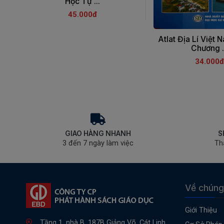
Học Tự ...
45.000đ
Atlat Địa Lí Việt 
Chương .
34.000đ
GIAO HÀNG NHANH
S
3 đến 7 ngày làm việc
Th
Về chúng
Giới Thiệu
Tầng 1, nhà B, 187B Giảng Võ, Cát Linh,