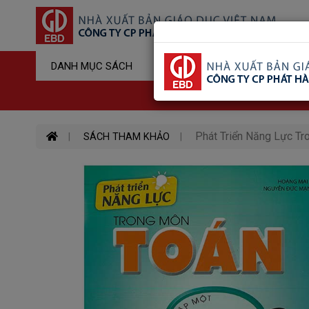
Sản Phẩm Đ
DANH MỤC SÁCH
Hotline : 03
Phát Triển Năng Lực Tr
SÁCH THAM KHẢO