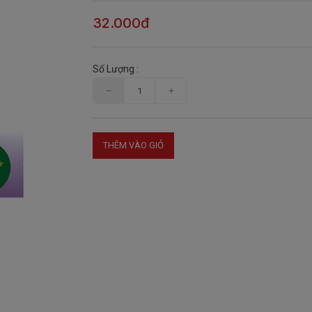
32.000đ
Số Lượng :
THÊM VÀO GIỎ