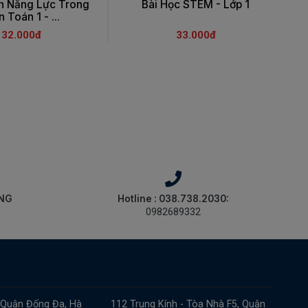
ển Năng Lực Trong
Bài Học STEM - Lớp 1
 Toán 1 - ...
32.000đ
33.000đ
ÀNG
Hotline : 038.738.2030:
0982689332
 Quận Đống Đa, Hà
112 Trung Kính - Tòa Nhà F5, Quận