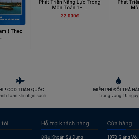
Phát Triển Năng Lực Trong
Phát Tri
Môn Toán 1 - ...
Môn
32.000đ
Nam ( Theo
..
HIP COD TOÀN QUỐC
MIỄN PHÍ ĐỔI TRẢ H
anh toán khi nhận sách
trong vòng 10 ngày
 tôi
Hỗ trợ khách hàng
Cửa hàng
Điều Khoản Sử Dụng
187B Giảng Võ,