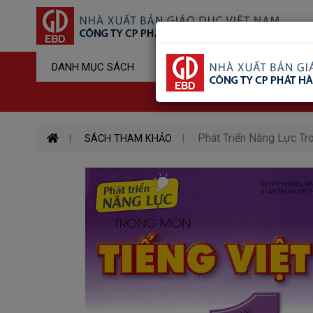
Sản Phẩm Đ
DANH MỤC SÁCH
Hotline : 03
Phát Triển Năng Lực Tro
SÁCH THAM KHẢO