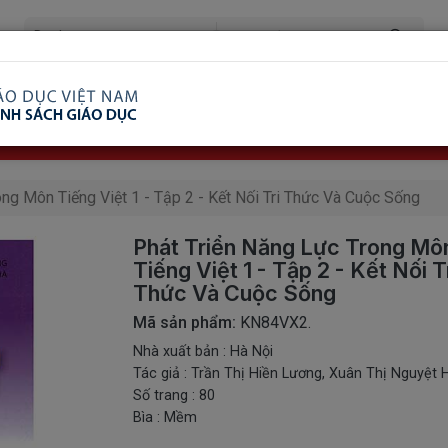
ã Xem
Ship COD Trên Toàn Quốc
Giao Hàng Từ 3 
8.738.2030: 0982689332
ng Môn Tiếng Việt 1 - Tập 2 - Kết Nối Tri Thức Và Cuộc Sống
Phát Triển Năng Lực Trong Mô
Tiếng Việt 1 - Tập 2 - Kết Nối T
Thức Và Cuộc Sống
Mã sản phẩm:
KN84VX2.
Nhà xuất bản : Hà Nội
Tác giả : Trần Thị Hiền Lương, Xuân Thị Nguyệt 
Số trang : 80
Bìa : Mềm