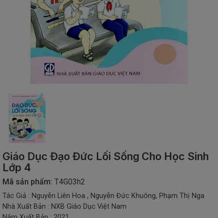
SÁCH
THIẾU
NHI
SÁCH
TIẾNG
VIỆT
SÁCH
NGOẠI
NGỮ
VPP
-
ĐỒ
DÙNG
HỌC
Giáo Dục Đạo Đức Lối Sống Cho Học Sinh
SINH
Lớp 4
QUÀ
Mã sản phẩm:
T4G03h2
TẶNG
Tác Giả : Nguyễn Liên Hoa , Nguyễn Đức Khuông, Phạm Thị Nga
-
ĐỒ
Nhà Xuất Bản : NXB Giáo Dục Việt Nam
CHƠI
Năm Xuất Bản : 2021