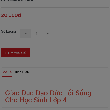
THIẾT
BỊ
20.000đ
-
STEM
Số Lượng :
THÊM VÀO GIỎ
Mô Tả
Bình Luận
Giáo Dục Đạo Đức Lối Sống
Cho Học Sinh Lớp 4